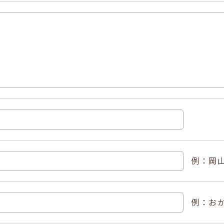
例：岡山
例：おか